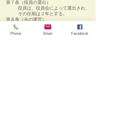
第７条（役員の選出）
役員は、役員会によって選出され、
その任期は２年とする。
第８条（会の運営）
本会は、運営のために役員会、運営
委員会、実行委員会を開催する。
Phone
Email
Facebook
運営委員会及び実行委員会は、会長
の承諾を得て副会長が随時行うこと
ができる。
第９条（会 費）
本会の会費については、別途定める
ものとする。
第１０条（会 計）
本会の経費は,会費・寄付・協賛等
をもってこれにあてる。
会計担当は、副会長がこれにあた
る。
第１１条 (監 査)
会計監査を置くものとする。
付 則 この会則は平成11年5月15日か
ら施行する。
平成13年･14年･15年22年・25年一部改