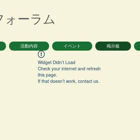
フォーラム
活動内容
イベント
掲示板
Widget Didn’t Load
Check your internet and refresh
this page.
If that doesn’t work, contact us.