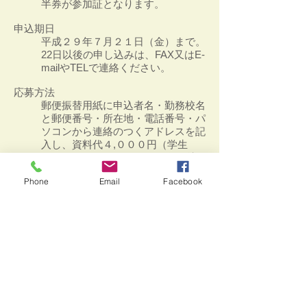
半券が参加証となります。
申込期日
平成２９年７月２１日（金）まで。
22日以後の申し込みは、FAX又はE-
mailやTELで連絡ください。
応募方法
郵便振替用紙に申込者名・勤務校名
と郵便番号・所在地・電話番号・パ
ソコンから連絡のつくアドレスを記
入し、資料代４,０００円（学生
は、２,０００円）を添えて振り込
んで下さい。(ゆうちょ銀行の口座
Phone
Email
Facebook
からの振込は、手数料0円ですが、
別途 申込者名・勤務校名〈学生
は、学校名〉と郵便番号・所在地・
電話番号・PCや携帯のアドレス等
を必ずFAXかmailで連絡願います。)