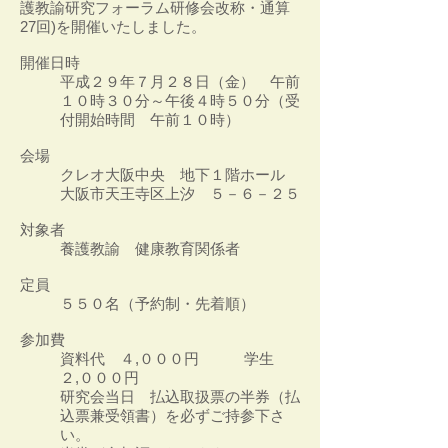
護教諭研究フォーラム研修会改称・通算
27回)を開催いたしました。
開催日時
平成２９年７月２８日（金） 午前
１０時３０分～午後４時５０分（受
付開始時間 午前１０時）
会場
クレオ大阪中央 地下１階ホール
大阪市天王寺区上汐 ５－６－２５
対象者
養護教諭 健康教育関係者
定員
５５０名（予約制・先着順）
参加費
資料代 ４,０００円 学生
２,０００円
研究会当日 払込取扱票の半券（払
込票兼受領書）を必ずご持参下さ
い。