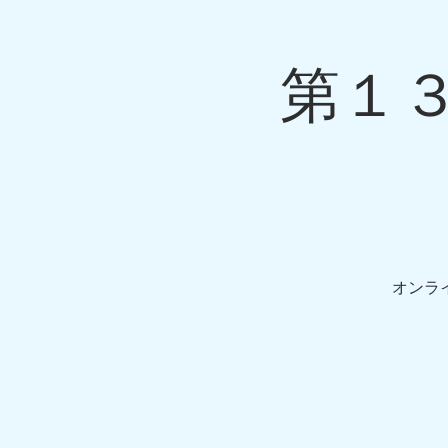
養護教諭研究
第１
ホーム
当会について
オンラ