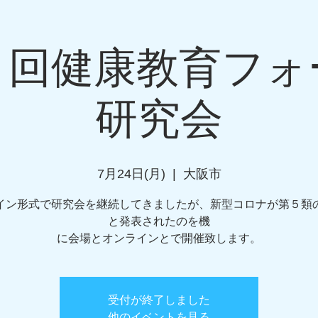
フォーラム
３回健康教育フォ
研究会
活動内容
イベント
掲示板
7月24日(月)
  |  
大阪市
イン形式で研究会を継続してきましたが、新型コロナが第５類
と発表されたのを機
に会場とオンラインとで開催致します。
受付が終了しました
他のイベントを見る