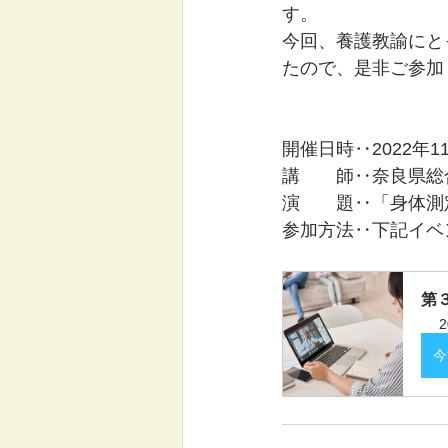
す。
今回、養護教諭にと
たので、是非ご参加
　　　　　　　　　
開催日時‥2022年1
講　　師‥奈良県総
演　　題‥「身体測
参加方法‥下記イベ
第
今